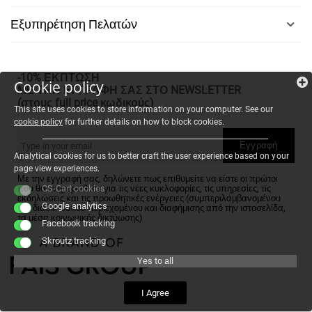
Εξυπηρέτηση Πελατών
-10% ΕΚΠΤΩΣΗ
Cookie policy
ΜΕ ΤΗΝ ΕΓΓΡΑΦΗ ΣΑΣ ΣΤΟ NEWSLETTER
(στους full price κωδικούς)
This site uses cookies to store information on your computer. See our
cookie policy
for further details on how to block cookies.
Εγγραφή
Analytical cookies for us to better craft the user experience based on your
page view experiences.
Με την εγγραφή σας, δηλώνετε πως επιθυμείτε να είστε οι πρώτοι
που θα ενημερωθείτε για τις νέες κυκλοφορίες, τις υπηρεσίες, τις
CS-Cart cookies
εκδηλώσεις και τις προωθητικές ενέργειες (συμπεριλαμβανομένου
Google analytics
του διαδικτυακού περιεχομένου και διαφήμισης από την ιστοσελίδα,
τα μέσα κοινωνικής δικτύωσης)
Facebook tracking
Skroutz tracking
Yes to all
I Agree