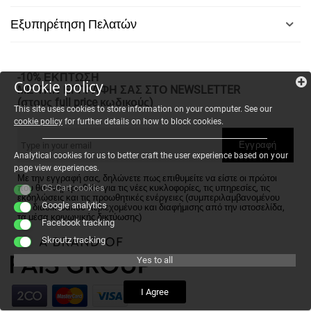
Εξυπηρέτηση Πελατών
-10% ΕΚΠΤΩΣΗ
Cookie policy
ΜΕ ΤΗΝ ΕΓΓΡΑΦΗ ΣΑΣ ΣΤΟ NEWSLETTER
(στους full price κωδικούς)
This site uses cookies to store information on your computer. See our
cookie policy
for further details on how to block cookies.
Εγγραφή
Analytical cookies for us to better craft the user experience based on your
page view experiences.
Με την εγγραφή σας, δηλώνετε πως επιθυμείτε να είστε οι πρώτοι
που θα ενημερωθείτε για τις νέες κυκλοφορίες, τις υπηρεσίες, τις
CS-Cart cookies
εκδηλώσεις και τις προωθητικές ενέργειες (συμπεριλαμβανομένου
Google analytics
του διαδικτυακού περιεχομένου και διαφήμισης από την ιστοσελίδα,
τα μέσα κοινωνικής δικτύωσης)
Facebook tracking
Skroutz tracking
Yes to all
I Agree