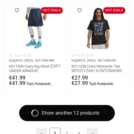
HOT DEALS
HOT DEALS
ΚΩΔΙΚΟΣ (SKU):
6011369-498
ΚΩΔΙΚΟΣ (SKU):
6011258-001
6011369 Curry Sig Short ΣΟΡΤ
6011258 Curry Moments Tee
UNDER ARMOUR
ΜΠΛΟΥΖΑΚΙ ΚΟΝΤΟΜΑΝΙΚΟ
UNDER ARMOUR
€
41.99
€
27.99
€
41.99
€
27.99
Show another 12 products
1
2
3