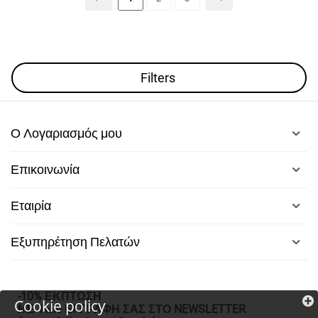
Filters
Ο Λογαριασμός μου
Επικοινωνία
Εταιρία
Εξυπηρέτηση Πελατών
-10% ΕΚΠΤΩΣΗ
Cookie policy
ΜΕ ΤΗΝ ΕΓΓΡΑΦΗ ΣΑΣ ΣΤΟ NEWSLETTER