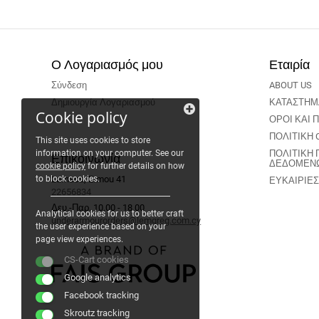
Ο Λογαριασμός μου
Εταιρία
Σύνδεση
ABOUT US
Δημιουργία Λογαριασμού
ΚΑΤΑΣΤΗΜ
Cookie policy
ΟΡΟΙ ΚΑΙ
ΠΟΛΙΤΙΚΗ 
This site uses cookies to store
information on your computer. See our
ΠΟΛΙΤΙΚΗ
Επικοινωνία
ΔΕΔΟΜΕΝ
cookie policy
for further details on how
to block cookies.
Larnaca, Ermou 41
ΕΥΚΑΙΡΙΕΣ
22656834
Δευ.-Παρ. 10.00 - 18.00
Analytical cookies for us to better craft
underarmourorders@lemgreg.com.cy
the user experience based on your
page view experiences.
CS-Cart cookies
Google analytics
Facebook tracking
Skroutz tracking