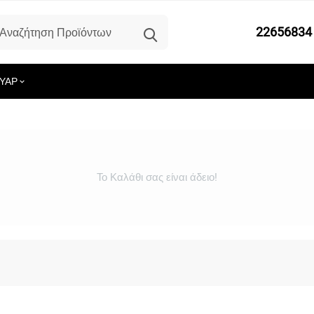
22656834
ΥΑΡ
Το Καλάθι σας είναι άδειο!