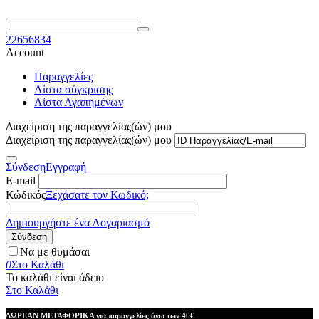
22656834
Account
Παραγγελίες
Λίστα σύγκρισης
Λίστα Αγαπημένων
Διαχείριση της παραγγελίας(ών) μου
Διαχείριση της παραγγελίας(ών) μου
Σύνδεση
Εγγραφή
E-mail
Κώδικός
Ξεχάσατε τον Κωδικό;
Δημιουργήστε ένα Λογαριασμό
Σύνδεση
Να με θυμάσαι
0
Στο Καλάθι
Το καλάθι είναι άδειο
Στο Καλάθι
ΔΩΡΕΑΝ ΜΕΤΑΦΟΡΙΚΑ για παραγγελίες άνω των 4
0€