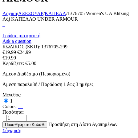
Αρχική
/
ΑΞΕΣΟΥΑΡ
/
ΚΑΠΕΛΑ
/
1376705 Women's UA Blitzing
Adj ΚΑΠΕΛΛΟ UNDER ARMOUR
Γράψτε μια κριτική
Ask a question
ΚΩΔΙΚΟΣ (SKU):
1376705-299
€
19.99
€
24.99
€
19.99
Κερδίζετε:
€
5.00
Άμεσα Διαθέσιμο (Περιορισμένο)
Άμεση παραλαβή / Παράδoση 1 έως 3 ημέρες
Μέγεθος:
1
Colors:
Ποσότητα:
+
−
Προσθήκη στη Λίστα Αγαπημένων
Προσθήκη στο Καλάθι
Σύγκριση