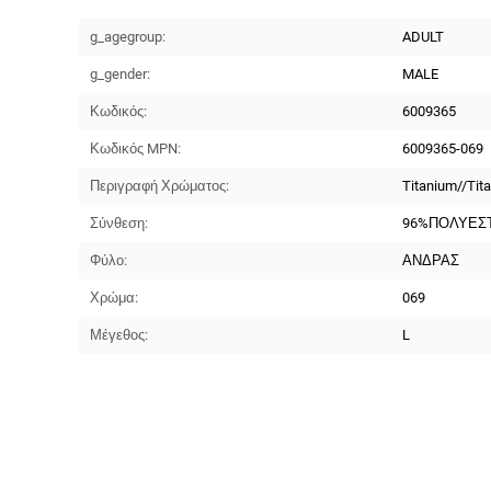
g_agegroup:
ADULT
g_gender:
MALE
Κωδικός:
6009365
Κωδικός MPN:
6009365-069
Περιγραφή Χρώματος:
Titanium//Tit
Σύνθεση:
96%ΠΟΛΥΕΣ
Φύλο:
ΑΝΔΡΑΣ
Χρώμα:
069
Μέγεθος:
L