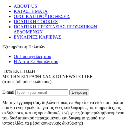
ABOUT US
ΚΑΤΑΣΤΗΜΑΤΑ
ΟΡΟΙ ΚΑΙ ΠΡΟΫΠΟΘΕΣΕΙΣ
ΠΟΛΙΤΙΚΗ COOKIES
ΠΟΛΙΤΙΚΗ ΠΡΟΣΤΑΣΙΑΣ ΠΡΟΣΩΠΙΚΩΝ
ΔΕΔΟΜΕΝΩΝ
ΕΥΚΑΙΡΙΕΣ ΚΑΡΙΕΡΑΣ
Εξυπηρέτηση Πελατών
Οι Παραγγελίες μου
Η Λίστα Επιθυμιών μου
-10% ΕΚΠΤΩΣΗ
ΜΕ ΤΗΝ ΕΓΓΡΑΦΗ ΣΑΣ ΣΤΟ NEWSLETTER
(στους full price κωδικούς)
E-mail
Εγγραφή
Με την εγγραφή σας, δηλώνετε πως επιθυμείτε να είστε οι πρώτοι
που θα ενημερωθείτε για τις νέες κυκλοφορίες, τις υπηρεσίες, τις
εκδηλώσεις και τις προωθητικές ενέργειες (συμπεριλαμβανομένου
του διαδικτυακού περιεχομένου και διαφήμισης από την
ιστοσελίδα, τα μέσα κοινωνικής δικτύωσης)