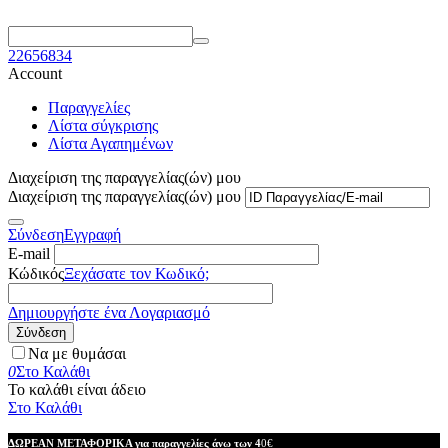
22656834
Account
Παραγγελίες
Λίστα σύγκρισης
Λίστα Αγαπημένων
Διαχείριση της παραγγελίας(ών) μου
Διαχείριση της παραγγελίας(ών) μου
Σύνδεση
Εγγραφή
E-mail
Κώδικός
Ξεχάσατε τον Κωδικό;
Δημιουργήστε ένα Λογαριασμό
Σύνδεση
Να με θυμάσαι
0
Στο Καλάθι
Το καλάθι είναι άδειο
Στο Καλάθι
ΔΩΡΕΑΝ ΜΕΤΑΦΟΡΙΚΑ για παραγγελίες άνω των 4
0€