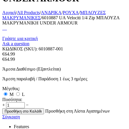
Αρχική
/
All Products
/
ΑΝΔΡΙΚΑ
/
ΡΟΥΧΑ
/
ΜΠΛΟΥΖΕΣ
ΜΑΚΡΥΜΑΝΙΚΕΣ
/
6010887 UA Velociti 1/4 Zip ΜΠΛΟΥΖΑ
ΜΑΚΡΥΜΑΝΙΚΗ UNDER ARMOUR
Γράψτε μια κριτική
Ask a question
ΚΩΔΙΚΟΣ (SKU):
6010887-001
€
64.99
€
64.99
Άμεσα Διαθέσιμο (Εξαντλείται)
Άμεση παραλαβή / Παράδoση 1 έως 3 ημέρες
Μέγεθος:
M
L
Ποσότητα:
+
−
Προσθήκη στη Λίστα Αγαπημένων
Προσθήκη στο Καλάθι
Σύγκριση
Features