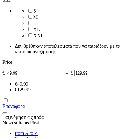
S
M
L
XL
XXL
Δεν βρέθηκαν αποτελέσματα που να ταιριάζουν με τα
κριτήρια αναζήτησης.
Price
€
–
€
‎€
49.99
‎€
129.99
Επαναφορά
Ταξινόμηση ως πρός:
Newest Items First
from A to Z