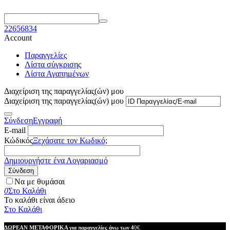
22656834
Account
Παραγγελίες
Λίστα σύγκρισης
Λίστα Αγαπημένων
Διαχείριση της παραγγελίας(ών) μου
Διαχείριση της παραγγελίας(ών) μου
Σύνδεση
Εγγραφή
E-mail
Κώδικός
Ξεχάσατε τον Κωδικό;
Δημιουργήστε ένα Λογαριασμό
Σύνδεση
Να με θυμάσαι
0
Στο Καλάθι
Το καλάθι είναι άδειο
Στο Καλάθι
ΔΩΡΕΑΝ ΜΕΤΑΦΟΡΙΚΑ για παραγγελίες άνω των 4
0€