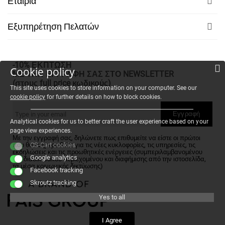
Εταιρία
Εξυπηρέτηση Πελατών
-10% ΕΚΠΤΩΣΗ
Cookie policy
ΜΕ ΤΗΝ ΕΓΓΡΑΦΗ ΣΑΣ ΣΤΟ NEWSLETTER
(στους full price κωδικούς)
This site uses cookies to store information on your computer. See our
cookie policy
for further details on how to block cookies.
Εγγραφή
Analytical cookies for us to better craft the user experience based on your
page view experiences.
Με την εγγραφή σας, δηλώνετε πως επιθυμείτε να είστε οι πρώτοι
που θα ενημερωθείτε για τις νέες κυκλοφορίες, τις υπηρεσίες, τις
CS-Cart cookies
εκδηλώσεις και τις προωθητικές ενέργειες (συμπεριλαμβανομένου
Google analytics
του διαδικτυακού περιεχομένου και διαφήμισης από την ιστοσελίδα,
τα μέσα κοινωνικής δικτύωσης)
Facebook tracking
Skroutz tracking
Yes to all
I Agree