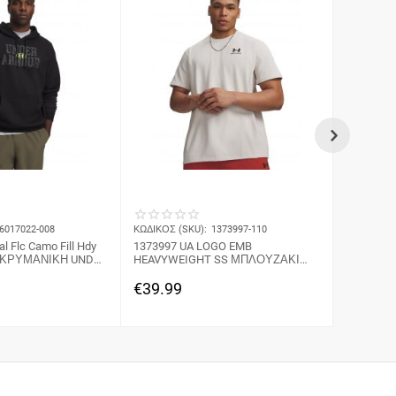
6017022-008
ΚΩΔΙΚΟΣ (SKU):
1373997-110
ΚΩΔΙΚΟΣ (
l Flc Camo Fill Hdy
1373997 UA LOGO EMB
1373997 
ΚΡΥΜΑΝΙΚΗ UNDER
HEAVYWEIGHT SS ΜΠΛΟΥΖΑΚΙ
HEAVYWE
ΚΟΝΤΟΜΑΝΙΚΟ UNDER ARMOUR
ΚΟΝΤΟΜ
€
39.99
€
39.99