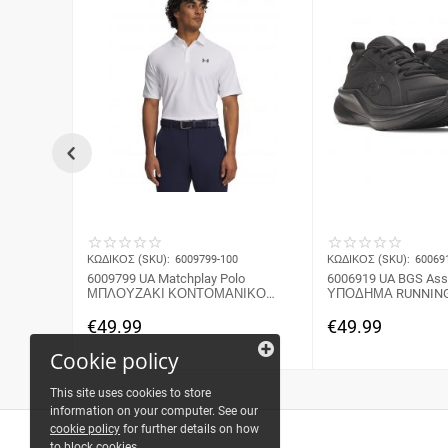
ΚΩΔΙΚΟΣ (SKU):
6009799-100
ΚΩΔΙΚΟΣ (SKU):
60069
6009799 UA Matchplay Polo
6006919 UA BGS Ass
ΜΠΛΟΥΖΑΚΙ ΚΟΝΤΟΜΑΝΙΚΟ
ΥΠΟΔΗΜΑ RUNNING
UNDER ARMOUR
ARMOUR
€
49.99
€
49.99
Cookie policy
This site uses cookies to store
information on your computer. See our
cookie policy
for further details on how
to block cookies.