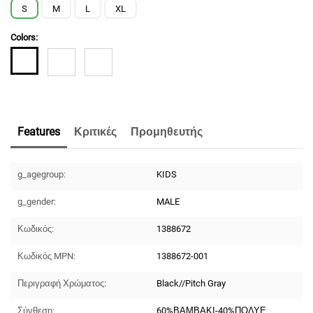
S
M
L
XL
Colors:
Features
Κριτικές
Προμηθευτής
g_agegroup:
KIDS
g_gender:
MALE
Κωδικός:
1388672
Κωδικός MPN:
1388672-001
Περιγραφή Χρώματος:
Black//Pitch Gray
Σύνθεση:
60%ΒΑΜΒΑΚΙ-40%ΠΟΛΥΕ