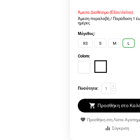
Άμεσα Διαθέσιμο (Εξαντλείται)
Άμεση παραλαβή / Παράδoση 1 έω
ημέρες
Μέγεθος:
XS
S
M
L
Colors:
+
Ποσότητα:
−
Προσθήκη στο Καλά
Προσθήκη στη Λίστα Αγαπη
Σύγκριση