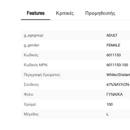
Features
Κριτικές
Προμηθευτής
g_agegroup:
ADULT
g_gender:
FEMALE
Κωδικός:
6011153
Κωδικός MPN:
6011153-100
Περιγραφή Χρώματος:
White//Distan
Σύνθεση:
67%ΝΑΥΛΟΝ
Φύλο:
ΓΥΝΑΙΚΑ
Χρώμα:
100
Μέγεθος:
L